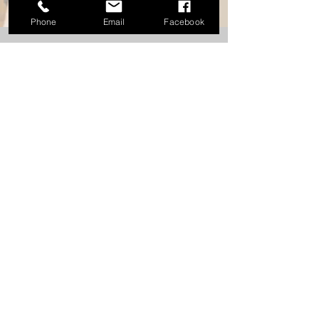
Phone
Email
Facebook
VÅRE
FAGFELT
VERTINNE
KOKK
MAT
BARTENDER