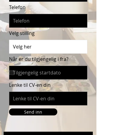
Telefon
Velg stilling
r
Når er du tilgjengelig i fra?
*
e
q
u
i
r
Lenke til CV-en din
e
d
Send inn