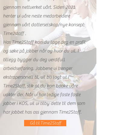
gjennom nettverket vårt. Siden 2021
henter vi våre neste medarbeidere
gjennom vårt datterselskap/nye konsept:
Time2staff .
Hos Time2Staff kan du lage deg en profil
og søke på jobber når og hvor du vil. I
tillegg bygger du deg verdifull
arbeidserfaring. Jobbene vi trenger
ekstrapersonell til, vil bli lagt ut i
Time2Staff, slik at du kan booke våre
vakter der. Når vi har ledige faste faste
jobber i KOS, vil vi tilby dette til dem som
har jobbet hos oss gjennom Time2Staff.
Gå til Time2Staff