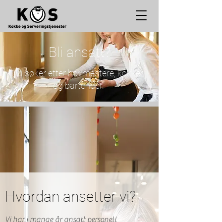
Bli ansatt?
Vi søker etter hovmestere, kokker
og bartender.
Hvordan ansetter vi?
Vi har i mange år ansatt personell